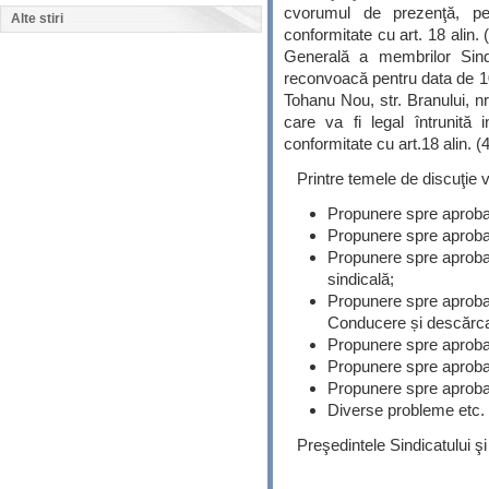
cvorumul de prezenţă, pen
Alte stiri
conformitate cu art. 18 alin. 
Generală a membrilor Sin
reconvoacă pentru data de 10
Tohanu Nou, str. Branului, nr
care va fi legal întrunită 
conformitate cu art.18 alin. (4
Printre temele de discuţie v
Propunere spre aprobar
Propunere spre aprobar
Propunere spre aprobar
sindicală;
Propunere spre aprobar
Conducere și descărca
Propunere spre aprobare
Propunere spre aprobar
Propunere spre aprobare
Diverse probleme etc.
Preşedintele Sindicatului ş