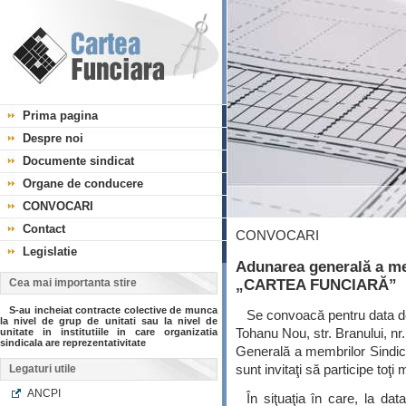
Prima pagina
Despre noi
Documente sindicat
Organe de conducere
CONVOCARI
Contact
CONVOCARI
Legislatie
Adunarea generală a me
„CARTEA FUNCIARĂ”
Cea mai importanta stire
S-au incheiat contracte colective de munca
Se convoacă pentru data de
la nivel de grup de unitati sau la nivel de
Tohanu Nou, str. Branului, nr
unitate in institutiile in care organizatia
sindicala are reprezentativitate
Generală a membrilor Sindi
sunt invitaţi să participe toţi
Legaturi utile
ANCPI
În siţuaţia în care, la da